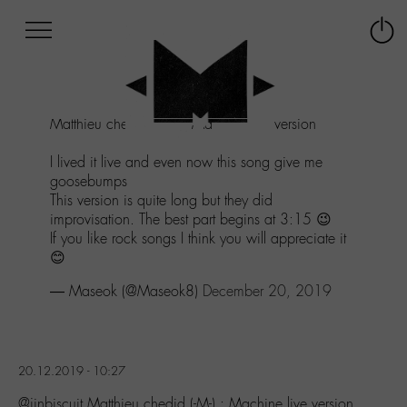
Afficher
Panneau de gestion des cookies
Labo
Connex
-
le
M-
menu
Aller
Matthieu chedid (-M-) : Machine live version
au
menu
I lived it live and even now this song give me
Aller
goosebumps
au
This version is quite long but they did
contenu
improvisation. The best part begins at 3:15 😉
Aller
If you like rock songs I think you will appreciate it
à
😊
la
recherche
— Maseok (@Maseok8)
December 20, 2019
20.12.2019 - 10:27
@jinbiscuit Matthieu chedid (-M-) : Machine live version