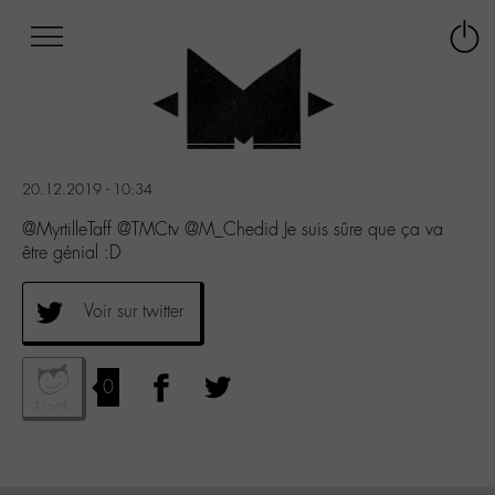
Afficher
Panneau de gestion des cookies
Labo
Connex
-
le
M-
menu
Aller
au
menu
20.12.2019 - 10:34
Aller
au
@MyrtilleTaff @TMCtv @M_Chedid Je suis sûre que ça va
contenu
être génial :D
Aller
à
Voir sur twitter
la
recherche
0