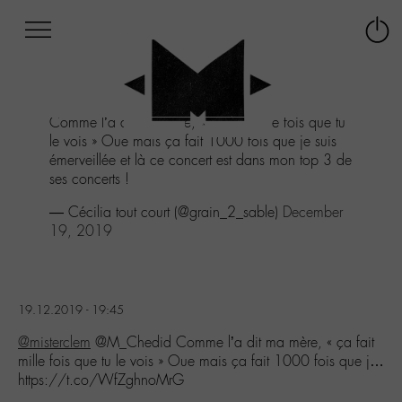
Afficher
Panneau de gestion des cookies
Labo
Connex
-
le
M-
menu
Aller
Comme l’a dit ma mère, « ça fait mille fois que tu
au
le vois » Oue mais ça fait 1000 fois que je suis
menu
émerveillée et là ce concert est dans mon top 3 de
Aller
ses concerts !
au
contenu
— Cécilia tout court (@grain_2_sable)
December
Aller
19, 2019
à
la
recherche
19.12.2019 - 19:45
@misterclem
@M_Chedid Comme l’a dit ma mère, « ça fait
mille fois que tu le vois » Oue mais ça fait 1000 fois que j…
https://t.co/WfZghnoMrG