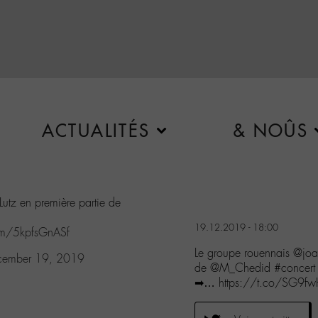
ACTUALITÉS
& NOÛS
utz en première partie de
19.12.2019 - 18:00
com/5kpfsGnASf
Le groupe rouennais @joad
cember 19, 2019
de @M_Chedid #concert
➡… https://t.co/SG9fwH