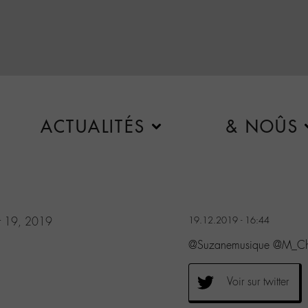
ACTUALITÉS
& NOÛS
r 19, 2019
19.12.2019 - 16:44
@Suzanemusique @M_Ched
Voir sur twitter