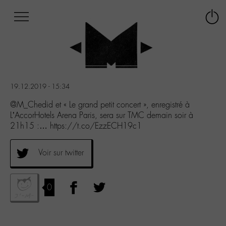
Afficher
Panneau de gestion des cookies
Labo
Connex
-
le
M-
menu
Aller
au
menu
19.12.2019 - 15:34
Aller
au
@M_Chedid et « Le grand petit concert », enregistré à
contenu
L’AccorHotels Arena Paris, sera sur TMC demain soir à
Aller
21h15 :… https://t.co/EzzECH19c1
à
la
Voir sur twitter
recherche
0