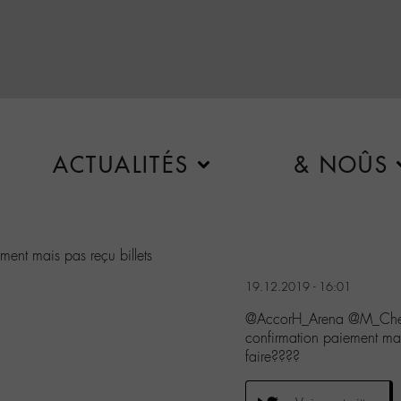
ACTUALITÉS
& NOÛS
ement mais pas reçu billets
19.12.2019 - 16:01
@AccorH_Arena @M_Chedid 
confirmation paiement mai
faire????