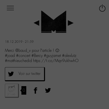
Afficher
Panneau de gestion des cookies
Labo
Connex
-
le
M-
menu
Aller
au
menu
18.12.2019 - 21:59
Aller
au
Merci @baud_v pour l’article ! 🙂
contenu
#joad #concert #Bercy #guyjamet #alexlutz
Aller
#matthieuchedid https://t.co/Mqn9ukhwhO
à
la
Voir sur twitter
recherche
0