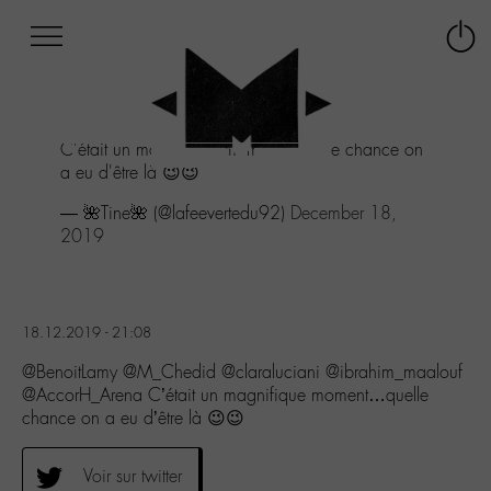
Afficher
Panneau de gestion des cookies
Labo
Connex
-
le
M-
menu
Aller
C'était un magnifique moment...quelle chance on
au
a eu d'être là 😉😉
menu
Aller
— 🌺Tine🌺 (@lafeevertedu92)
December 18,
au
2019
contenu
Aller
à
la
18.12.2019 - 21:08
recherche
@BenoitLamy @M_Chedid @claraluciani @ibrahim_maalouf
@AccorH_Arena C’était un magnifique moment…quelle
chance on a eu d’être là 😉😉
Voir sur twitter