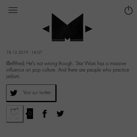
Afficher
Panneau de gestion des cookies
Labo
Connex
-
le
M-
menu
Aller
au
menu
18.12.2019 - 14:07
Aller
au
@effthedj He’s not wrong though. Star Wars has a massive
contenu
influence on pop culture. And there are people who practice
Aller
jedism.
à
la
Voir sur twitter
recherche
0