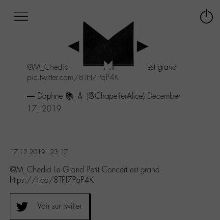
Afficher
Panneau de gestion des cookies
Labo
Connex
-
le
M-
menu
Aller
@M_Chedid
Le Grand Petit Concert est grand
au
pic.twitter.com/8TPl7PqP4K
menu
Aller
— Daphne 📚 🎸 (@ChapelierAlice)
December
au
17, 2019
contenu
Aller
à
la
recherche
17.12.2019 - 23:17
@M_Chedid Le Grand Petit Concert est grand
https://t.co/8TPl7PqP4K
Voir sur twitter