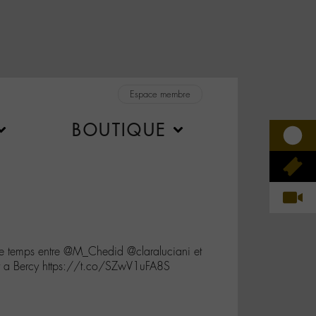
Espace membre
BOUTIQUE
e temps entre @M_Chedid @claraluciani et
r a Bercy https://t.co/SZwV1uFA8S