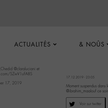
ACTUALITÉS
& NOÛS
Chedid
@claraluciani
et
ter.com/SZwV1uFA8S
17.12.2019 - 23:05
er 17, 2019
Moment suspendus dans l
@ibrahim_maalouf ce soi
Voir sur twitter