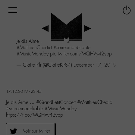
Afficher
Panneau de gestion des cookies
Labo
Connex
-
le
M-
menu
Aller
Je dis Aime ...
#GrandPetitConcert
au
#MatthieuChedid
#soireeinoubliable
menu
#MusicMonday
pic.twitter.com/MQHVy42ybp
Aller
au
— Claire Klr (@ClaireKlr84)
December 17, 2019
contenu
Aller
à
la
17.12.2019 - 22:45
recherche
Je dis Aime … #GrandPetitConcert #MatthieuChedid
#soireeinoubliable #MusicMonday
https://t.co/MQHVy42ybp
Voir sur twitter