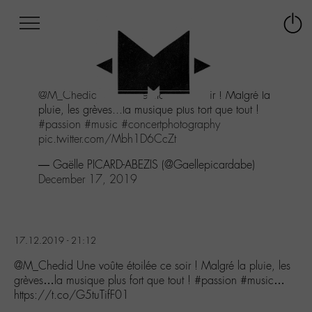
Afficher
Panneau de gestion des cookies
Labo
Connex
-
le
M-
menu
Aller
@M_Chedid
Une voûte étoilée ce soir ! Malgré la
au
pluie, les grèves...la musique plus fort que tout !
menu
#passion
#music
#concertphotography
Aller
pic.twitter.com/Mbh1D6CcZt
au
contenu
— Gaëlle PICARD-ABEZIS (@Gaellepicardabe)
Aller
December 17, 2019
à
la
recherche
17.12.2019 - 21:12
@M_Chedid Une voûte étoilée ce soir ! Malgré la pluie, les
grèves…la musique plus fort que tout ! #passion #music…
https://t.co/G5tuTifF01