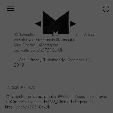
Afficher
Panneau de gestion des cookies
Labo
Connex
-
le
M-
menu
Aller
.
@FlavienBerger
ouvre le bal à
@AccorH_Arena
au
ce soir avec
#LeGrandPetitConcert
de
menu
@M_Chedid
!
@egregoire
Aller
pic.twitter.com/xS7510cxUK
au
contenu
— Arthur Brondy  (@abrondy)
December 17,
Aller
2019
à
la
recherche
17.12.2019 - 19:32
.@FlavienBerger ouvre le bal à @AccorH_Arena ce soir avec
#LeGrandPetitConcert de @M_Chedid ! @egregoire
https://t.co/xS7510cxUK