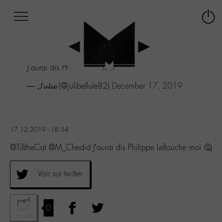
Afficher
Panneau de gestion des cookies
Labo
Connex
-
le
M-
menu
Aller
J'aurai dis Philippe Lellouche moi 🤔
au
menu
— 𝓙𝓾𝓵𝓲𝓮 (@julibellule82)
December 17, 2019
Aller
au
contenu
Aller
17.12.2019 - 18:34
à
la
@TilltheCat @M_Chedid J’aurai dis Philippe Lellouche moi 🤔
recherche
Voir sur twitter
0