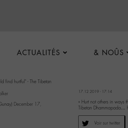
ACTUALITÉS
& NOÛS
d find hurtful" - The Tibetan
17.12.2019 - 17:14
lker
« Hurt not others in ways t
sGunay)
December 17,
Tibetan Dhammapada… 
Voir sur twitter