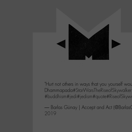
Panneau de gestion des cookies
LABO
-
Aller
Laboratoire
au
poétique
M-
menu
et
musical
Aller
autour
au
de
contenu
l'univers
Aller
de
-
à
M-
"Hurt not others in ways that you yourself woul
la
Dhammapada
#StarWarsTheRiseofSkywalker
recherche
#buddhism
#jedi
#jedism
#quote
#RiseofSkywa
— Barlas Günay | Accept and Act (@Barla
2019