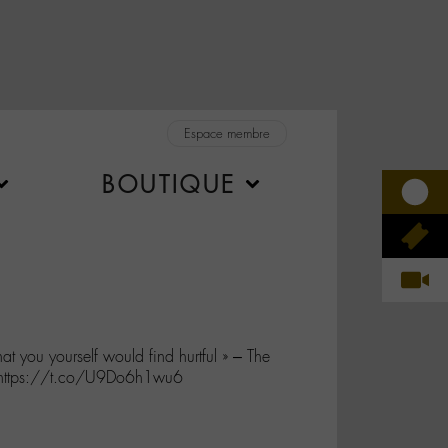
Espace membre
BOUTIQUE
hat you yourself would find hurtful » – The
https://t.co/U9Do6h1wu6