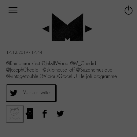
Afficher
Panneau de gestion des cookies
Labo
Connex
-
le
M-
menu
Aller
au
menu
17.12.2019 - 17:44
Aller
au
@Rhinoferockfest @JekyllWood @M_Chedid
contenu
@JosephChedid_ @skiptheuse_off @Suzanemusique
Aller
@vintagetrouble @ViciousGraceEU He joli programme
à
la
Voir sur twitter
recherche
0