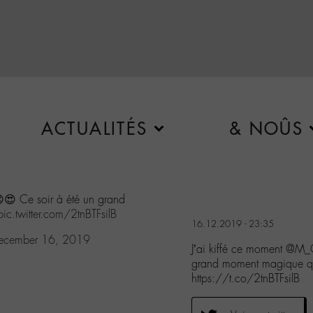
ACTUALITÉS
& NOÛS
😍 Ce soir à été un grand
pic.twitter.com/2tnBTFsilB
16.12.2019 - 23:35
ecember 16, 2019
J’ai kiffé ce moment @M_
grand moment magique que
https://t.co/2tnBTFsilB