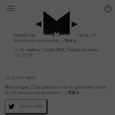
Afficher
Panneau de gestion des cookies
Labo
Connex
-
le
M-
menu
Aller
Le piéton est invité au grand petit concert du 26
au
mai pour son anniversaire : ) 🎅🏼🎸
menu
Aller
— -M- Matthieu Chedid (@M_Chedid)
December
au
16, 2019
contenu
Aller
à
la
16.12.2019 - 08:09
recherche
@lamontagne_15 Le piéton est invité au grand petit concert
du 26 mai pour son anniversaire : ) 🎅🏼🎸
Voir sur twitter