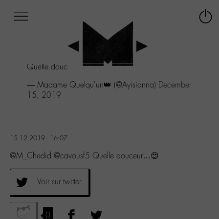
Afficher
Panneau de gestion des cookies
Labo
Connex
-
le
M-
menu
Aller
Quelle douceur...😍
au
menu
— Madame Quelqu'un👑 (@Ayisianna)
December
Aller
15, 2019
au
contenu
Aller
à
15.12.2019 - 16:07
la
recherche
@M_Chedid @cavousf5 Quelle douceur…😍
Voir sur twitter
0