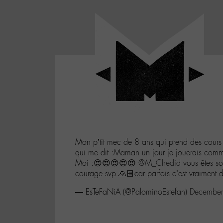
Panneau de gestion des cookies
LABO
-
Aller
Laboratoire
au
poétique
M-
menu
et
musical
Aller
autour
au
de
contenu
l'univers
Aller
de
-
à
M-
Mon p’tit mec de 8 ans qui prend des cours 
la
qui me dit :Maman un jour je jouerais com
recherche
Moi :😍😍😍😍😍
@M_Chedid
vous êtes s
courage svp 🙏🏻car parfois c’est vraiment dif
— EsTeFaNiA (@PalominoEstefan)
December