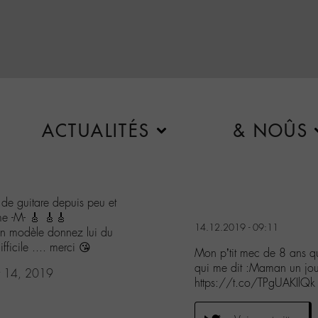
ACTUALITÉS
& NOÛS
de guitare depuis peu et
me -M- 🎸 🎸🎸
14.12.2019 - 09:11
on modèle donnez lui du
ficile .... merci 😘
Mon p’tit mec de 8 ans qu
qui me dit :Maman un jo
 14, 2019
https://t.co/TPgUAKIlQk