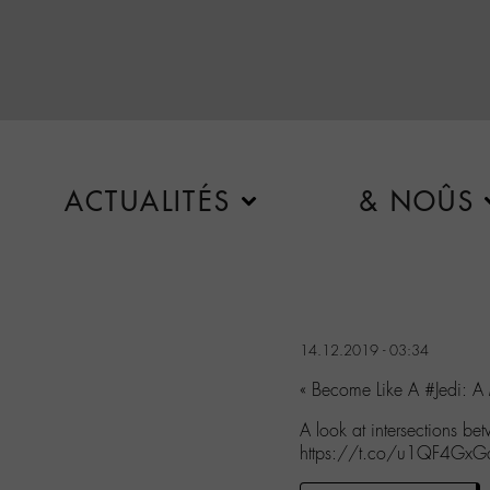
ACTUALITÉS
& NOÛS
14.12.2019 - 03:34
« Become Like A #Jedi: A
A look at intersections 
https://t.co/u1QF4GxG