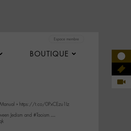
Espace membre
BOUTIQUE
 Manual » https://t.co/0PxCEzu1Iz
between Jedism and #Taoism.…
qk