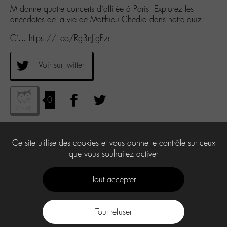
M donne quatre concerts d’affilée à Paris. Explorez les
anecdotes de la vie de Matthieu Chedid dans notre quiz.
C’… https://t.co/Rg3nJfgPzc
Voir sur twitter
0
Ce site utilise des cookies et vous donne le contrôle sur ceux
que vous souhaitez activer
Tout accepter
Tout refuser