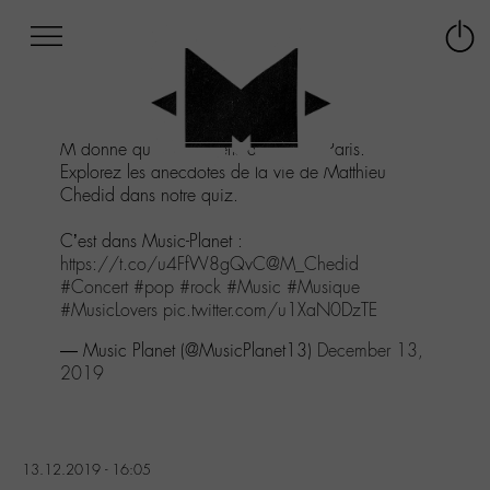
Afficher
Panneau de gestion des cookies
Labo
Connex
-
le
M-
menu
Aller
M donne quatre concerts d’affilée à Paris.
au
Explorez les anecdotes de la vie de Matthieu
menu
Chedid dans notre quiz.
Aller
au
C’est dans Music-Planet :
contenu
https://t.co/u4FfW8gQvC
@M_Chedid
Aller
#Concert
#pop
#rock
#Music
#Musique
à
#MusicLovers
pic.twitter.com/u1XaN0DzTE
la
recherche
— Music Planet (@MusicPlanet13)
December 13,
2019
13.12.2019 - 16:05