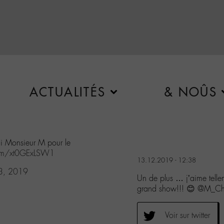
ACTUALITÉS
& NOÛS
rci Monsieur M pour le
.com/xt0GExLSW1
13.12.2019 - 12:38
3, 2019
Un de plus … j’aime telle
grand show!!! 😊 @M_Ch
Voir sur twitter