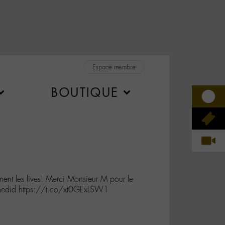
Espace membre
BOUTIQUE
ment les lives! Merci Monsieur M pour le
edid https://t.co/xt0GExLSW1