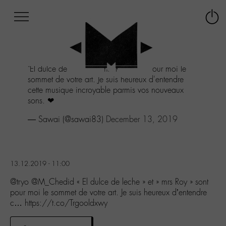
Afficher
Panneau de gestion des cookies
Labo
Connex
-
le
M-
menu
Aller
"El dulce de leche" et" mrs Roy" sont pour moi le
au
sommet de votre art. Je suis heureux d'entendre
menu
cette musique incroyable parmis vos nouveaux
Aller
sons. ❤
au
contenu
— Sawai (@sawai83)
December 13, 2019
Aller
à
la
recherche
13.12.2019 - 11:00
@tryo @M_Chedid « El dulce de leche » et » mrs Roy » sont
pour moi le sommet de votre art. Je suis heureux d’entendre
c… https://t.co/Trgooldxwy