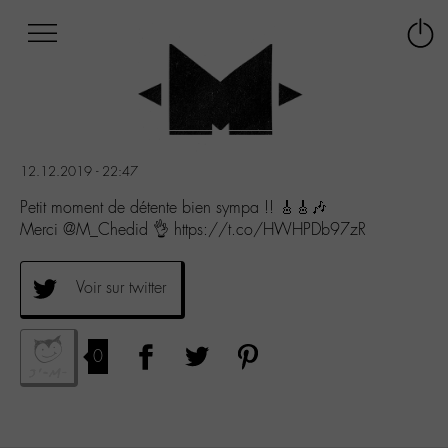
Afficher
Panneau de gestion des cookies
Labo
Connex
-
le
M-
menu
Aller
au
menu
12.12.2019 - 22:47
Aller
au
Petit moment de détente bien sympa !! 🎸🎸🎶
contenu
Merci @M_Chedid 👌 https://t.co/HWHPDb97zR
Aller
à
la
Voir sur twitter
recherche
0