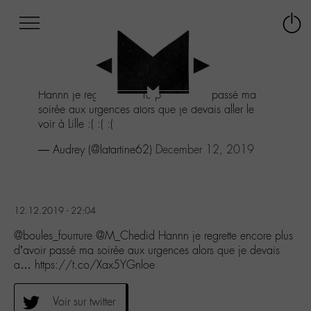
Afficher
Panneau de gestion des cookies
Labo
Connex
-
le
M-
menu
Aller
Hannn je regrette encore plus d'avoir passé ma
au
soirée aux urgences alors que je devais aller le
menu
voir à Lille :( :( :(
Aller
au
— Audrey (@latartine62)
December 12, 2019
contenu
Aller
à
la
12.12.2019 - 22:04
recherche
@boules_fourrure @M_Chedid Hannn je regrette encore plus
d’avoir passé ma soirée aux urgences alors que je devais
a… https://t.co/Xax5YGnloe
Voir sur twitter