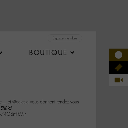
Espace membre
BOUTIQUE
e__ et
@celeste
vous donnent rendez-vous
💃🏼😍
.co/4QdntFfMir