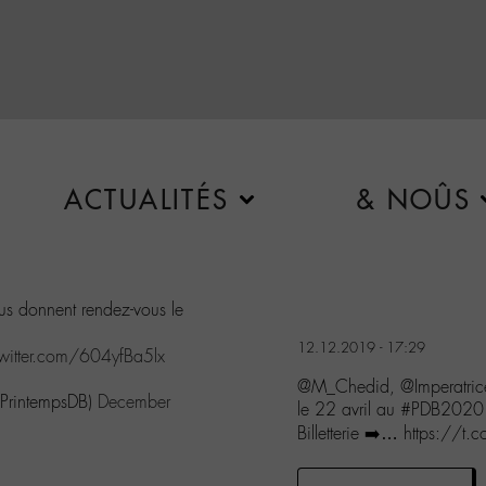
ACTUALITÉS
& NOÛS
s donnent rendez-vous le
12.12.2019 - 17:29
twitter.com/604yfBa5lx
@M_Chedid, @Imperatric
@PrintempsDB)
December
le 22 avril au #PDB2020 
Billetterie ➡️… https://t