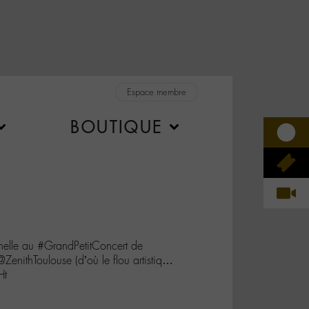
Espace membre
BOUTIQUE
elle au #GrandPetitConcert de
enithToulouse (d’où le flou artistiq…
Ht