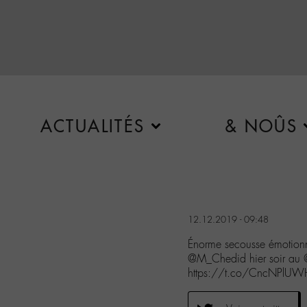
ACTUALITÉS
& NOÛS
12.12.2019 - 09:48
Énorme secousse émotionn
@M_Chedid hier soir au @Z
https://t.co/CncNPlUW