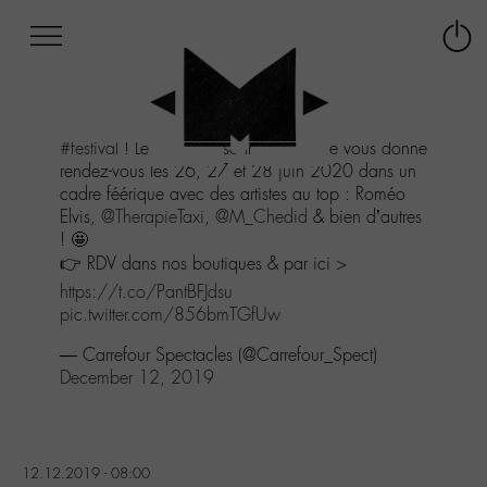
Afficher
Panneau de gestion des cookies
Labo
Connex
-
le
M-
menu
Aller
#festival
! Le festival Essonne en Scène vous donne
au
rendez-vous les 26, 27 et 28 juin 2020 dans un
menu
cadre féérique avec des artistes au top : Roméo
Aller
Elvis,
@TherapieTaxi
,
@M_Chedid
& bien d’autres
au
! 🤩
contenu
👉 RDV dans nos boutiques & par ici >
Aller
à
https://t.co/PantBFJdsu
la
pic.twitter.com/856bmTGfUw
recherche
— Carrefour Spectacles (@Carrefour_Spect)
December 12, 2019
12.12.2019 - 08:00