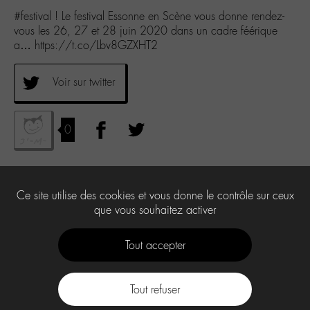
#festival ! Le festival Essonne en Scène vous donne rendez-
vous les 26, 27 et 28 juin 2020 dans un cadre féérique
a… https://t.co/Lbv8GZXHT2
Voir sur twitter
0
Ce site utilise des cookies et vous donne le contrôle sur ceux
que vous souhaitez activer
Tout accepter
Tout refuser