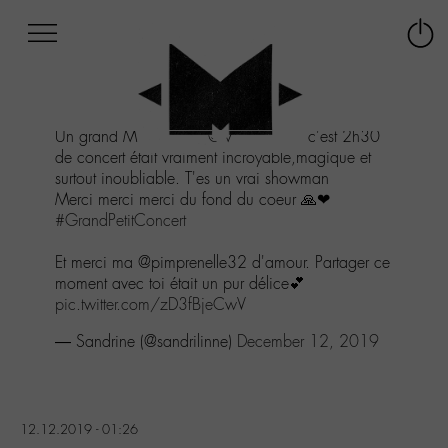
Afficher
Panneau de gestion des cookies
Labo
Connex
-
le
M-
menu
Aller
Un grand MERCI à toi
@M_Chedid
, c'est 2h30
au
de concert était vraiment incroyable,magique et
menu
surtout inoubliable. T'es un vrai showman
Aller
Merci merci merci du fond du coeur 🙏❤
au
#GrandPetitConcert
contenu
Aller
Et merci ma @pimprenelle32 d'amour. Partager ce
à
moment avec toi était un pur délice💕
la
pic.twitter.com/zD3fBjeCwV
recherche
— Sandrine (@sandrilinne)
December 12, 2019
12.12.2019 - 01:26