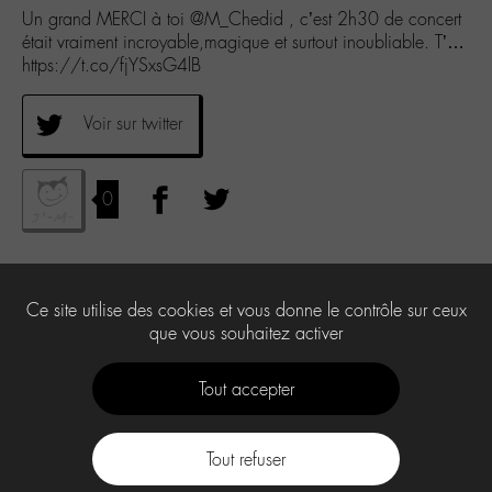
Un grand MERCI à toi @M_Chedid , c’est 2h30 de concert
était vraiment incroyable,magique et surtout inoubliable. T’…
https://t.co/fjYSxsG4lB
Voir sur twitter
0
Ce site utilise des cookies et vous donne le contrôle sur ceux
que vous souhaitez activer
Tout accepter
Tout refuser