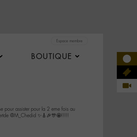
Espace membre
BOUTIQUE
e pour assister pour la 2 eme fois au
certde @M_Chedid ✨🎸🎉🎊🤩!!!!!