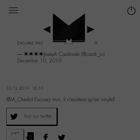
Afficher
Panneau de gestion des cookies
Labo
Connex
-
le
M-
menu
Aller
Excusez moi, il n’existera qu’en vinyle?
au
menu
— 🌟🌟🌟🌟Joseph Cardinale (@cardi_jo)
Aller
December 10, 2019
au
contenu
Aller
à
10.12.2019 - 16:33
la
recherche
@M_Chedid Excusez moi, il n’existera qu’en vinyle?
Voir sur twitter
0