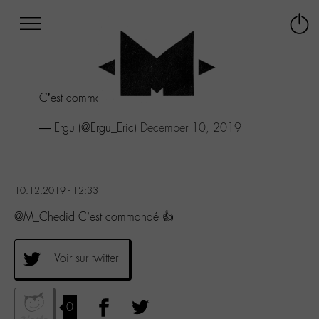
Afficher
Panneau de gestion des cookies
Labo
Connex
-
le
M-
menu
Aller
C’est commandé 👍
au
menu
— Ergu (@Ergu_Eric)
December 10, 2019
Aller
au
contenu
Aller
à
10.12.2019 - 12:33
la
@M_Chedid C’est commandé 👍
recherche
Voir sur twitter
0