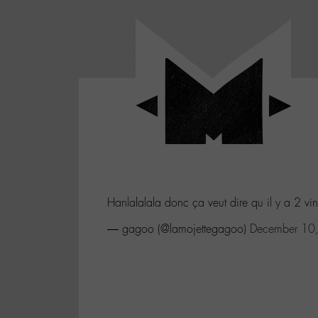
Panneau de gestion des cookies
LABO
-
Aller
Laboratoire
au
poétique
M-
menu
et
musical
Aller
autour
au
de
contenu
l'univers
Aller
de
-
à
M-
Hanlalalala donc ça veut dire qu il y a 2 vin
la
recherche
— gagoo (@lamojettegagoo)
December 10