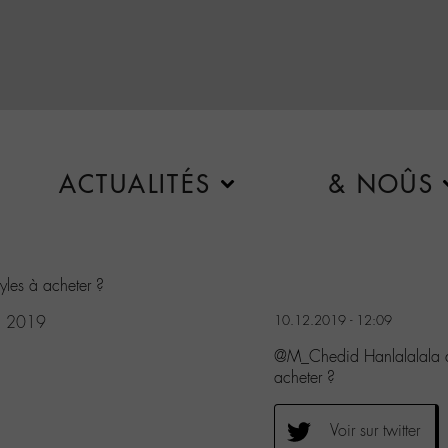
ACTUALITÉS
& NOÛS
yles à acheter ?
, 2019
10.12.2019 - 12:09
@M_Chedid Hanlalalala do
acheter ?
Voir sur twitter