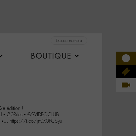
Espace membre
BOUTIQUE
2e édition !
 • @0Riles • @9VIDEOCLUB
 •… https://t.co/jn0X0FC6yu