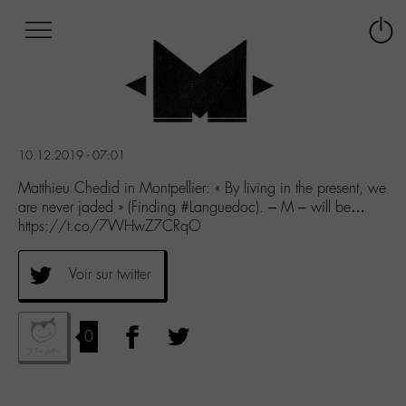
Afficher
Panneau de gestion des cookies
Labo
Connex
-
le
M-
menu
Aller
au
menu
10.12.2019 - 07:01
Aller
au
Matthieu Chedid in Montpellier: « By living in the present, we
contenu
are never jaded » (Finding #Languedoc). – M – will be…
Aller
https://t.co/7WHwZ7CRqO
à
la
Voir sur twitter
recherche
0