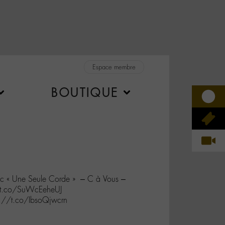
Espace membre
BOUTIQUE
ec « Une Seule Corde » – C à Vous –
t.co/SuWcEeheUJ
s://t.co/IbsoQjwcrn