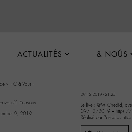
ACTUALITÉS
& NOÛS
de » - C à Vous -
09.12.2019 - 21:25
cavousf5
#cavous
Le live : @M_Chedid, av
09/12/2019 – https://
cember 9, 2019
Réalisé par Pascal… http