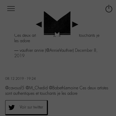
Afficher
Panneau de gestion des cookies
Labo
Connex
-
le
M-
menu
Aller
Ces deux artistes sont authentiques et touchants je
au
les adore
menu
Aller
— vauthier annie (@AnnieVauthier)
December 8,
au
2019
contenu
Aller
à
la
08.12.2019 - 19:24
recherche
@cavousf5 @M_Chedid @BabethLemoine Ces deux artistes
sont authentiques et touchants je les adore
Voir sur twitter