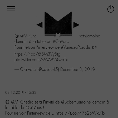
Afficher
Panneau de gestion des cookies
Labo
Connex
-
le
M-
menu
Aller
😍
@M_Chedid
sera l’invité de
@BabethLemoine
au
demain à la table de
#CàVous
!
menu
Pour (re)voir l’interview de
#VanessaParadis
👉
Aller
au
https://t.co/t55M3Vy5tg
contenu
pic.twitter.com/yWAB24wpTx
Aller
— C à vous (@cavousf5)
December 8, 2019
à
la
recherche
08.12.2019 - 15:32
😍 @M_Chedid sera l’invité de @BabethLemoine demain à
la table de #CàVous !
Pour (re)voir l’interview de… https://t.co/47p2pWxyFb