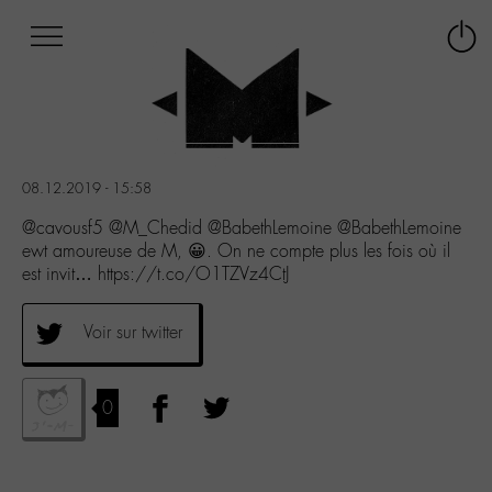
Afficher
Panneau de gestion des cookies
Labo
Connex
-
le
M-
menu
Aller
au
menu
08.12.2019 - 15:58
Aller
au
@cavousf5 @M_Chedid @BabethLemoine @BabethLemoine
contenu
ewt amoureuse de M, 😀. On ne compte plus les fois où il
Aller
est invit… https://t.co/O1TZVz4CtJ
à
la
Voir sur twitter
recherche
0