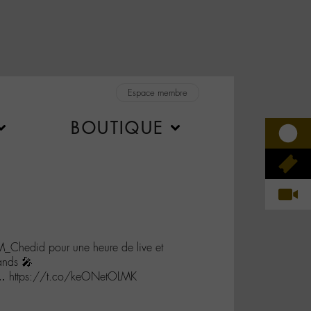
Espace membre
BOUTIQUE
_Chedid pour une heure de live et
ands 🎤
r… https://t.co/keONetOLMK