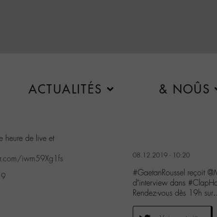
ACTUALITÉS
& NOÛS
 heure de live et
08.12.2019 - 10:20
ter.com/iwm59Xg1fs
#GaetanRoussel reçoit @M
19
d’interview dans #ClapH
Rendez-vous dès 19h su