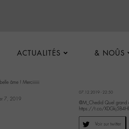
ACTUALITÉS
& NOÛS
elle âme ! Merciiiiii
07.12.2019 - 22:50
r 7, 2019
@M_Chedid Quel grand cœu
https://t.co/XDGkj5B4Hl
Voir sur twitter