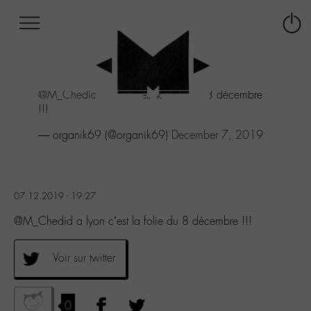
Afficher
Panneau de gestion des cookies
Labo
Connex
-
le
M-
menu
Aller
@M_Chedid
a lyon c'est la folie du 8 décembre
au
!!!
menu
Aller
— organik69 (@organik69)
December 7, 2019
au
contenu
Aller
à
07.12.2019 - 19:27
la
recherche
@M_Chedid a lyon c’est la folie du 8 décembre !!!
Voir sur twitter
0