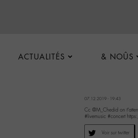
ACTUALITÉS
& NOÛS
07.12.2019 - 19:43
Cc @M_Chedid on t’atten
#livemusic #concert htt
Voir sur twitter