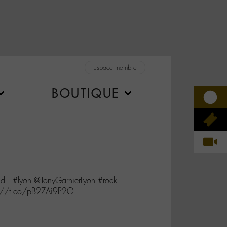
Espace membre
BOUTIQUE
d ! #lyon @TonyGarnierLyon #rock
ps://t.co/pB2ZAi9P2O