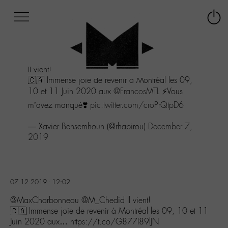
Afficher
Panneau de gestion des cookies
Labo
Connex
-
le
M-
menu
Aller
Il vient!
au
🇨🇦 Immense joie de revenir à Montréal les 09,
menu
10 et 11 Juin 2020 aux
@FrancosMTL
⚡️Vous
Aller
au
m’avez manqué❣️
pic.twitter.com/croPrQtpD6
contenu
Aller
— Xavier Bensemhoun (@rhapirou)
December 7,
à
2019
la
recherche
07.12.2019 - 12:02
@MaxCharbonneau @M_Chedid Il vient!
🇨🇦 Immense joie de revenir à Montréal les 09, 10 et 11
Juin 2020 aux… https://t.co/G877I89lJN