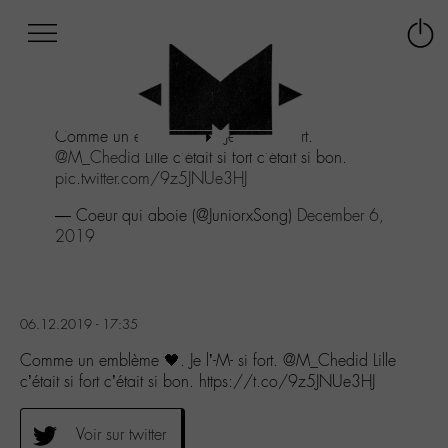
Afficher
Panneau de gestion des cookies
Labo
Connex
-
le
M-
menu
Aller
Comme un emblème 🖤. Je l'-M- si fort.
au
@M_Chedid
Lille c'était si fort c'était si bon.
menu
pic.twitter.com/9z5JNUe3HJ
Aller
au
— Coeur qui aboie (@JuniorxSong)
December 6,
contenu
2019
Aller
à
la
recherche
06.12.2019 - 17:35
Comme un emblème 🖤. Je l’-M- si fort. @M_Chedid Lille
c’était si fort c’était si bon. https://t.co/9z5JNUe3HJ
Voir sur twitter