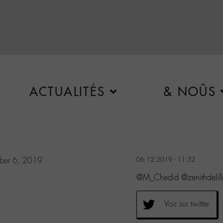
ACTUALITÉS
& NOÛS
ber 6, 2019
06.12.2019 - 11:32
@M_Chedid @zenithdelille C
Voir sur twitter