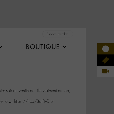
Espace membre
BOUTIQUE
 soir au zénith de Lille vraiment au top,
c et toi… https://t.co/3drFtvDjpt