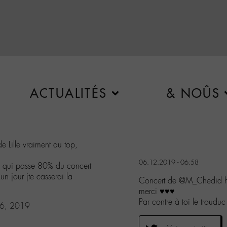
ACTUALITÉS
& NOÛS
de Lille vraiment au top,
06.12.2019 - 06:58
sse qui passe 80% du concert
un jour jte casserai la
Concert de @M_Chedid hier
merci ♥️♥️♥️
Par contre à toi le troudu
 6, 2019